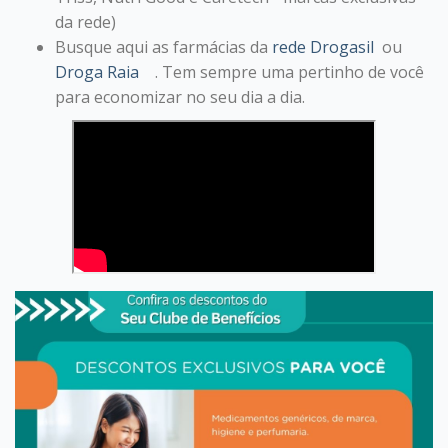
da rede)
Busque aqui as farmácias da
rede Drogasil
ou
Droga Raia
. Tem sempre uma pertinho de você
para economizar no seu dia a dia.